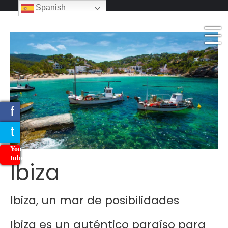
_
Spanish
_
_
f
t
You
tube
Ibiza
Ibiza, un mar de posibilidades
Ibiza es un auténtico paraíso para