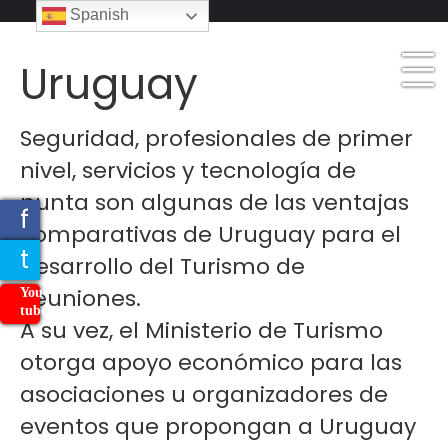
_
Spanish
_
_
Uruguay
Seguridad, profesionales de primer
nivel, servicios y tecnología de
punta son algunas de las ventajas
f
comparativas de Uruguay para el
t
desarrollo del Turismo de
Reuniones.
You
tube
A su vez, el Ministerio de Turismo
otorga apoyo económico para las
asociaciones u organizadores de
eventos que propongan a Uruguay