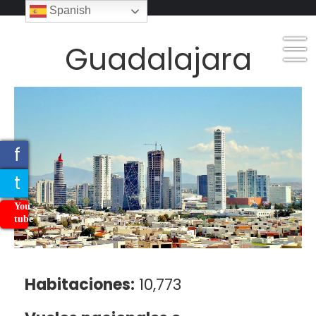
_
Spanish
_
_
Guadalajara
f
t
You
tube
Habitaciones:
10,773