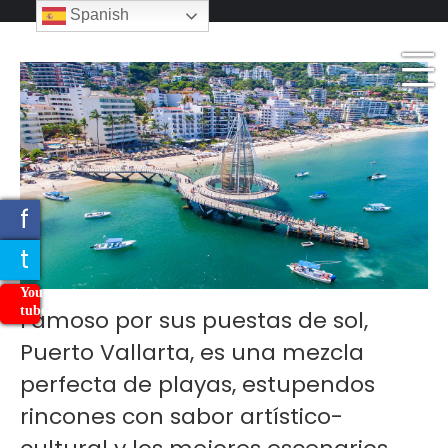
_
Spanish
_
_
f
t
You
tube
Famoso por sus puestas de sol,
Puerto Vallarta, es una mezcla
perfecta de playas, estupendos
rincones con sabor artístico-