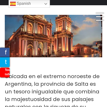
_
Spanish
_
_
f
t
You
tube
Ubicada en el extremo noroeste de
Argentina, la provincia de Salta es
un tesoro inigualable que combina
la majestuosidad de sus paisajes
naturales con la riqueza de su